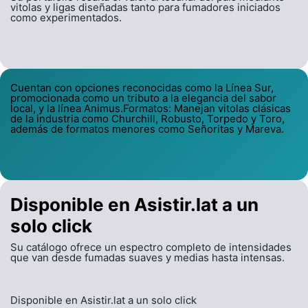
vitolas y ligas diseñadas tanto para fumadores iniciados
como experimentados.
Cuentan con opciones reconocidas como la Línea Sur,
promocionada como un tributo a la elegancia del sabor
local, y la línea Animus.Formatos: Manejan vitolas clásicas
de la industria como Churchill, Robusto, Torpedo y Toro,
además de formatos menores como Señoritas y Mareva.
Disponible en Asistir.lat a un
solo click
Su catálogo ofrece un espectro completo de intensidades
que van desde fumadas suaves y medias hasta intensas.
Disponible en Asistir.lat a un solo click