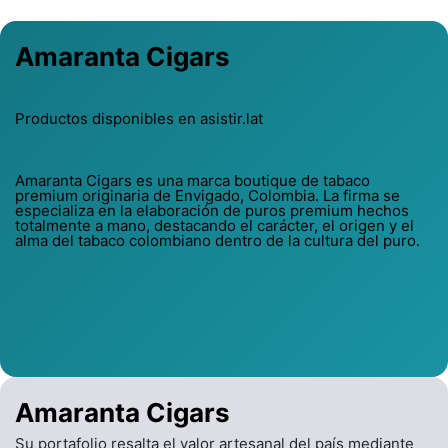
Amaranta Cigars
Productos disponibles en asistir.lat
Amaranta Cigars es una marca boutique de tabaco
premium originaria de Envigado, Colombia. La firma se
especializa en la elaboración de puros premium hechos
totalmente a mano, destacando el carácter, el origen y el
alma del tabaco colombiano dentro de la cultura del puro.
Amaranta Cigars
Su portafolio resalta el valor artesanal del país mediante