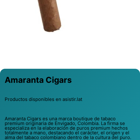
Previous
Next
Amaranta Cigars
Productos disponibles en asistir.lat
Amaranta Cigars es una marca boutique de tabaco
premium originaria de Envigado, Colombia. La firma se
especializa en la elaboración de puros premium hechos
totalmente a mano, destacando el carácter, el origen y el
alma del tabaco colombiano dentro de la cultura del puro.