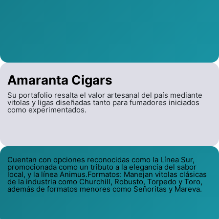
Amaranta Cigars
Su portafolio resalta el valor artesanal del país mediante
vitolas y ligas diseñadas tanto para fumadores iniciados
como experimentados.
Cuentan con opciones reconocidas como la Línea Sur,
promocionada como un tributo a la elegancia del sabor
local, y la línea Animus.Formatos: Manejan vitolas clásicas
de la industria como Churchill, Robusto, Torpedo y Toro,
además de formatos menores como Señoritas y Mareva.