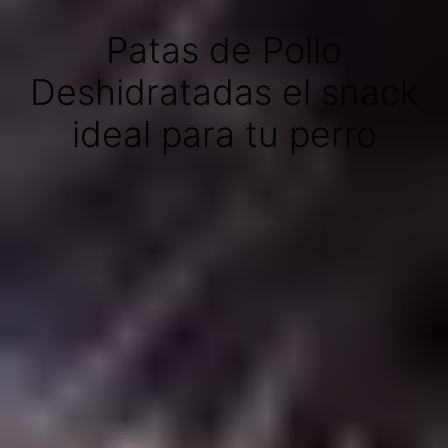
Patas de Pollo
Deshidratadas el snack
ideal para tu perro