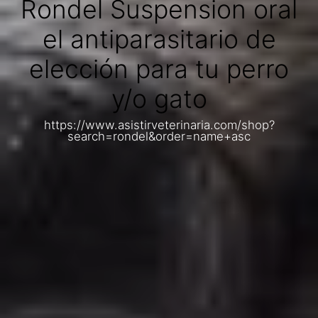
Rondel Suspension oral
el antiparasitario de
elección para tu perro
y/o gato
https://www.asistirveterinaria.com/shop?
search=rondel&order=name+asc