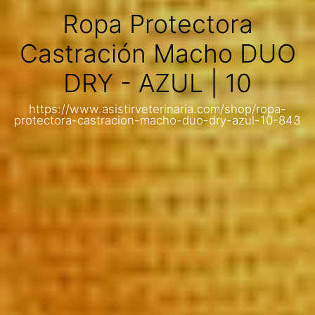
Ropa Protectora
Castración Macho DUO
DRY - AZUL | 10
https://www.asistirveterinaria.com/shop/ropa-
protectora-castracion-macho-duo-dry-azul-10-843