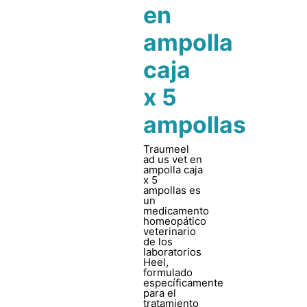
en
ampolla
caja
x 5
ampollas
Traumeel
ad us vet en
ampolla caja
x 5
ampollas es
un
medicamento
homeopático
veterinario
de los
laboratorios
Heel,
formulado
específicamente
para el
tratamiento