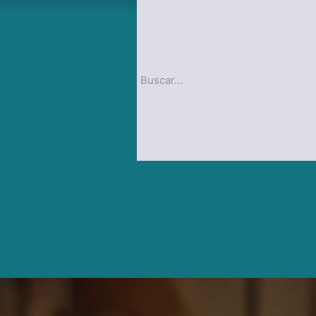
op
Blog