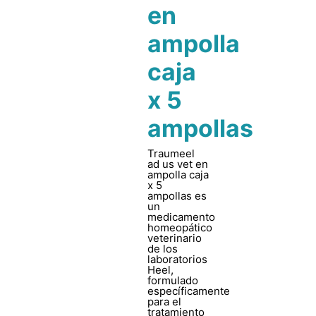
en
ampolla
caja
x 5
ampollas
Traumeel
ad us vet en
ampolla caja
x 5
ampollas es
un
medicamento
homeopático
veterinario
de los
laboratorios
Heel,
formulado
específicamente
para el
tratamiento