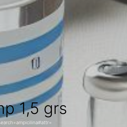
p 1,5 grs
search=ampicilina#attr=