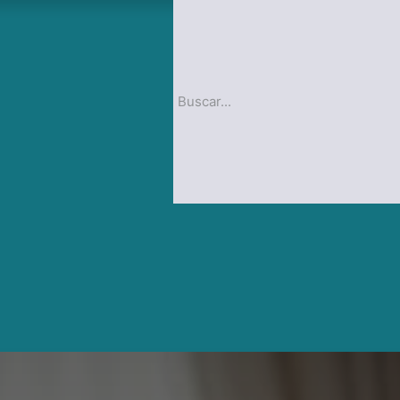
op
Blog