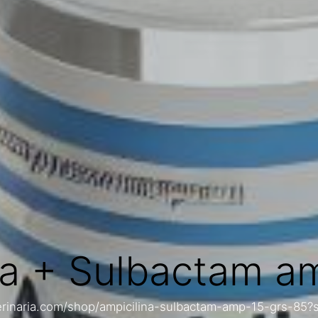
na + Sulbactam am
erinaria.com/shop/ampicilina-sulbactam-amp-15-grs-85?