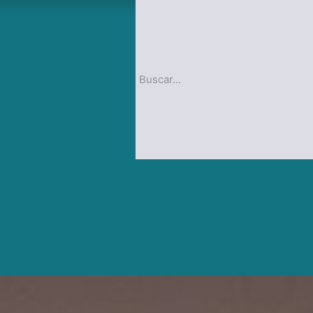
op
Blog