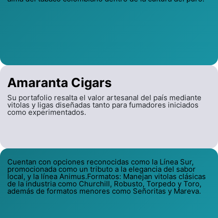
Amaranta Cigars
Su portafolio resalta el valor artesanal del país mediante
vitolas y ligas diseñadas tanto para fumadores iniciados
como experimentados.
Cuentan con opciones reconocidas como la Línea Sur,
promocionada como un tributo a la elegancia del sabor
local, y la línea Animus.Formatos: Manejan vitolas clásicas
de la industria como Churchill, Robusto, Torpedo y Toro,
además de formatos menores como Señoritas y Mareva.