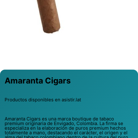
Previous
Next
Amaranta Cigars
Productos disponibles en asistir.lat
Amaranta Cigars es una marca boutique de tabaco
premium originaria de Envigado, Colombia. La firma se
especializa en la elaboración de puros premium hechos
totalmente a mano, destacando el carácter, el origen y el
alma del tabaco colombiano dentro de la cultura del puro.