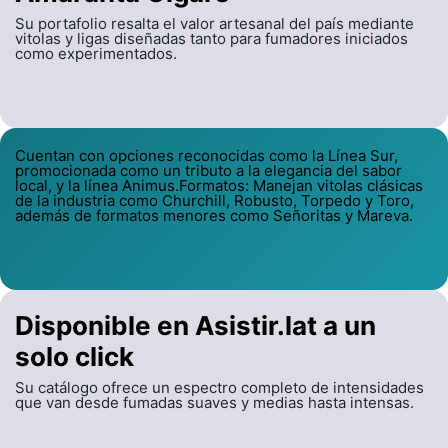
Su portafolio resalta el valor artesanal del país mediante
vitolas y ligas diseñadas tanto para fumadores iniciados
como experimentados.
Cuentan con opciones reconocidas como la Línea Sur,
promocionada como un tributo a la elegancia del sabor
local, y la línea Animus.Formatos: Manejan vitolas clásicas
de la industria como Churchill, Robusto, Torpedo y Toro,
además de formatos menores como Señoritas y Mareva.
Disponible en Asistir.lat a un
solo click
Su catálogo ofrece un espectro completo de intensidades
que van desde fumadas suaves y medias hasta intensas.