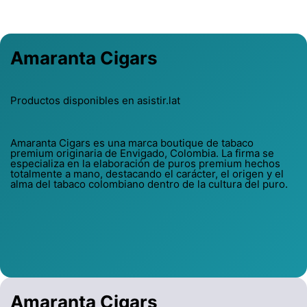
Amaranta Cigars
Productos disponibles en asistir.lat
Amaranta Cigars es una marca boutique de tabaco
premium originaria de Envigado, Colombia. La firma se
especializa en la elaboración de puros premium hechos
totalmente a mano, destacando el carácter, el origen y el
alma del tabaco colombiano dentro de la cultura del puro.
Amaranta Cigars