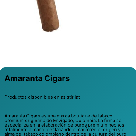
Previous
Next
Amaranta Cigars
Productos disponibles en asistir.lat
Amaranta Cigars es una marca boutique de tabaco
premium originaria de Envigado, Colombia. La firma se
especializa en la elaboración de puros premium hechos
totalmente a mano, destacando el carácter, el origen y el
alma del tabaco colombiano dentro de la cultura del puro.