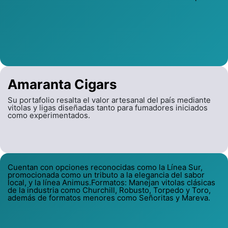
Amaranta Cigars
Su portafolio resalta el valor artesanal del país mediante
vitolas y ligas diseñadas tanto para fumadores iniciados
como experimentados.
Cuentan con opciones reconocidas como la Línea Sur,
promocionada como un tributo a la elegancia del sabor
local, y la línea Animus.Formatos: Manejan vitolas clásicas
de la industria como Churchill, Robusto, Torpedo y Toro,
además de formatos menores como Señoritas y Mareva.