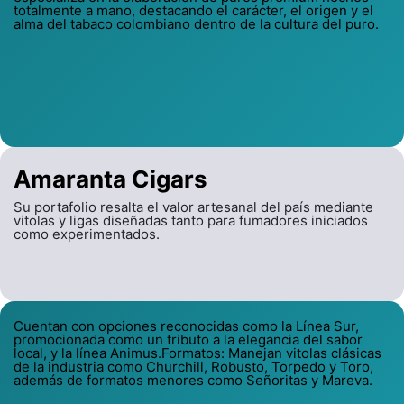
totalmente a mano, destacando el carácter, el origen y el
alma del tabaco colombiano dentro de la cultura del puro.
Amaranta Cigars
Su portafolio resalta el valor artesanal del país mediante
vitolas y ligas diseñadas tanto para fumadores iniciados
como experimentados.
Cuentan con opciones reconocidas como la Línea Sur,
promocionada como un tributo a la elegancia del sabor
local, y la línea Animus.Formatos: Manejan vitolas clásicas
de la industria como Churchill, Robusto, Torpedo y Toro,
además de formatos menores como Señoritas y Mareva.