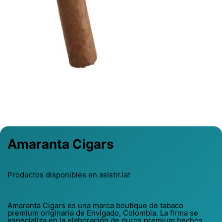
Previous
Next
Amaranta Cigars
Productos disponibles en asistir.lat
Amaranta Cigars es una marca boutique de tabaco
premium originaria de Envigado, Colombia. La firma se
especializa en la elaboración de puros premium hechos