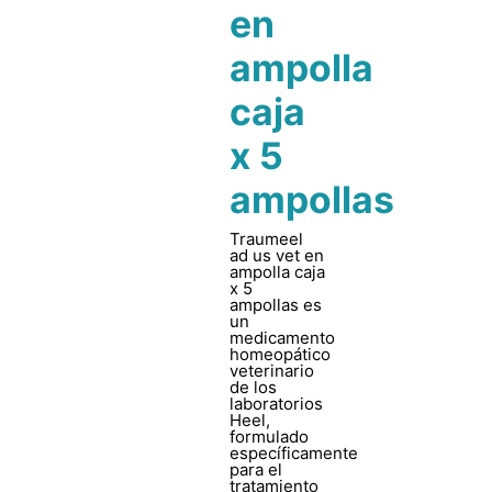
en
ampolla
caja
x 5
ampollas
Traumeel
ad us vet en
ampolla caja
x 5
ampollas es
un
medicamento
homeopático
veterinario
de los
laboratorios
Heel,
formulado
específicamente
para el
tratamiento