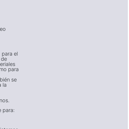
deo
 para el
 de
eriales
omo para
bién se
 la
inos.
e para: