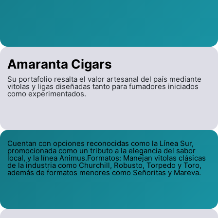
Amaranta Cigars
Su portafolio resalta el valor artesanal del país mediante
vitolas y ligas diseñadas tanto para fumadores iniciados
como experimentados.
Cuentan con opciones reconocidas como la Línea Sur,
promocionada como un tributo a la elegancia del sabor
local, y la línea Animus.Formatos: Manejan vitolas clásicas
de la industria como Churchill, Robusto, Torpedo y Toro,
además de formatos menores como Señoritas y Mareva.