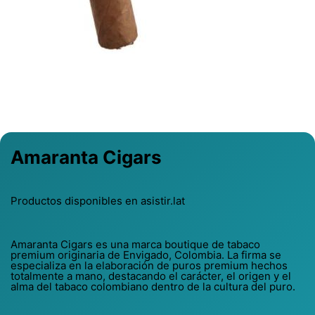
Previous
Next
Amaranta Cigars
Productos disponibles en asistir.lat
Amaranta Cigars es una marca boutique de tabaco
premium originaria de Envigado, Colombia. La firma se
especializa en la elaboración de puros premium hechos
totalmente a mano, destacando el carácter, el origen y el
alma del tabaco colombiano dentro de la cultura del puro.