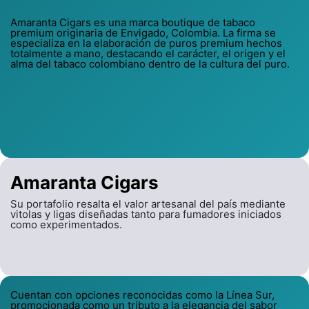
Amaranta Cigars es una marca boutique de tabaco
premium originaria de Envigado, Colombia. La firma se
especializa en la elaboración de puros premium hechos
totalmente a mano, destacando el carácter, el origen y el
alma del tabaco colombiano dentro de la cultura del puro.
Amaranta Cigars
Su portafolio resalta el valor artesanal del país mediante
vitolas y ligas diseñadas tanto para fumadores iniciados
como experimentados.
Cuentan con opciones reconocidas como la Línea Sur,
promocionada como un tributo a la elegancia del sabor