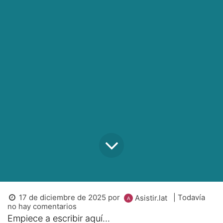
17 de diciembre de 2025
por
| Todavía
Asistir.lat
no hay comentarios
Empiece a escribir aquí...