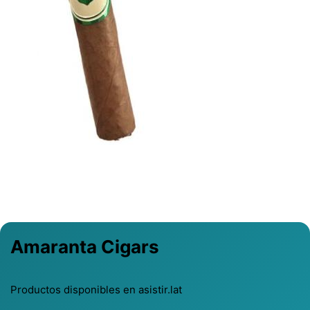
Previous
Next
Amaranta Cigars
Productos disponibles en asistir.lat