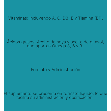
Vitaminas: Incluyendo A, C, D3, E y Tiamina (B1).
Ácidos grasos: Aceite de soya y aceite de girasol,
que aportan Omega 3, 6 y 9.
Formato y Administración
El suplemento se presenta en formato líquido, lo que
facilita su administración y dosificación.