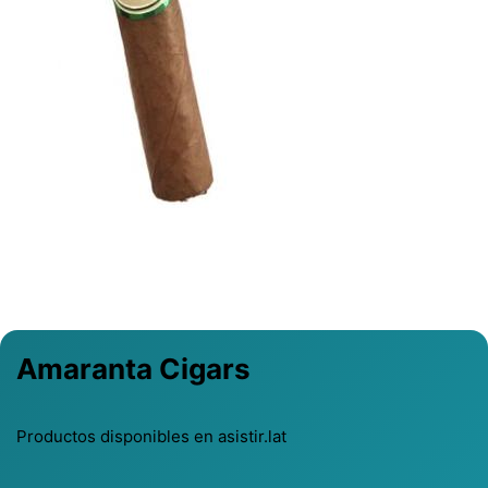
Previous
Next
Amaranta Cigars
Productos disponibles en asistir.lat