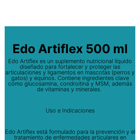
Edo Artiflex 500 ml
Edo Artiflex es un suplemento nutricional líquido
diseñado para fortalecer y proteger las
articulaciones y ligamentos en mascotas (perros y
gatos) y equinos. Contiene ingredientes clave
como glucosamina, condroitina y MSM, además
de vitaminas y minerales.
Uso e Indicaciones
Edo Artiflex está formulado para la prevención y el
tratamiento de enfermedades articulares en