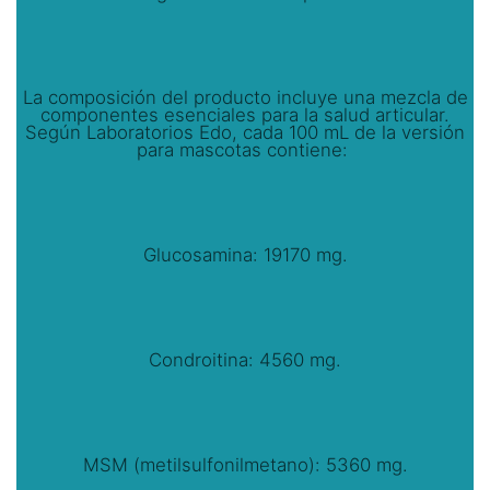
La composición del producto incluye una mezcla de
componentes esenciales para la salud articular.
Según Laboratorios Edo, cada 100 mL de la versión
para mascotas contiene:
Glucosamina: 19170 mg.
Condroitina: 4560 mg.
MSM (metilsulfonilmetano): 5360 mg.