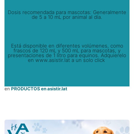
Dosis recomendada para mascotas: Generalmente
de 5 a 10 mL por animal al día.
Está disponible en diferentes volúmenes, como
frascos de 120 mL y 500 mL para mascotas, y
presentaciones de 1 litro para equinos. Adquierelo
en www.asistir.lat a un solo click
en
PRODUCTOS en asistir.lat