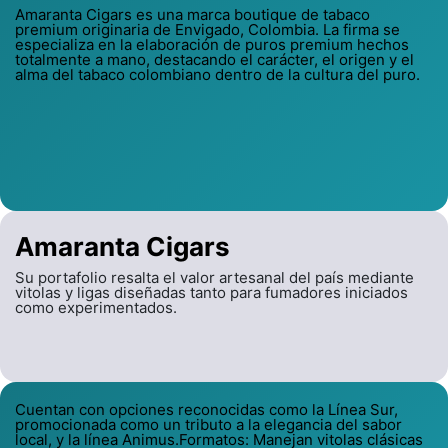
Amaranta Cigars es una marca boutique de tabaco
premium originaria de Envigado, Colombia. La firma se
especializa en la elaboración de puros premium hechos
totalmente a mano, destacando el carácter, el origen y el
alma del tabaco colombiano dentro de la cultura del puro.
Amaranta Cigars
Su portafolio resalta el valor artesanal del país mediante
vitolas y ligas diseñadas tanto para fumadores iniciados
como experimentados.
Cuentan con opciones reconocidas como la Línea Sur,
promocionada como un tributo a la elegancia del sabor
local, y la línea Animus.Formatos: Manejan vitolas clásicas