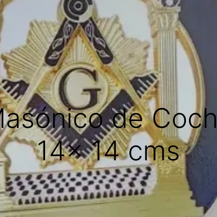
asónico de Coch
14x 14 cms