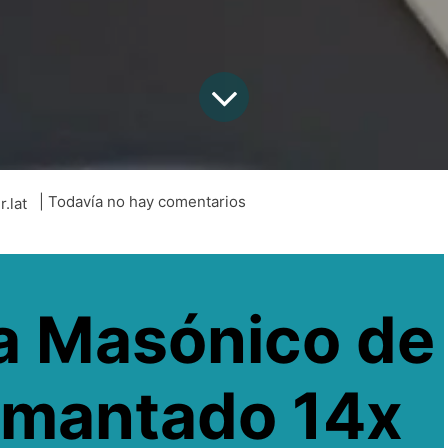
| Todavía no hay comentarios
r.lat
 Masónico de
imantado 14x