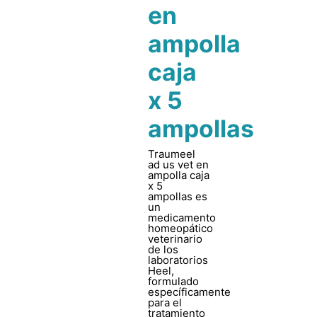
en
ampolla
caja
x 5
ampollas
Traumeel
ad us vet en
ampolla caja
x 5
ampollas es
un
medicamento
homeopático
veterinario
de los
laboratorios
Heel,
formulado
específicamente
para el
tratamiento