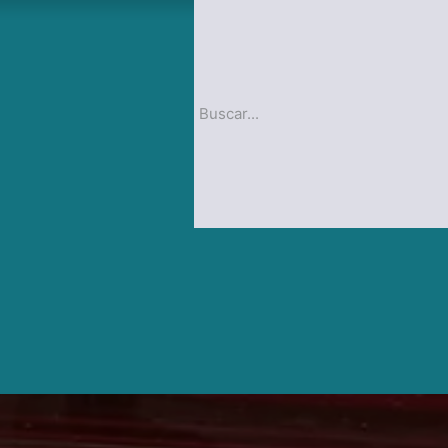
op
Blog