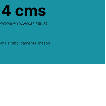
14 cms
onible en www.asistir.lat
ema simbólicamente mason