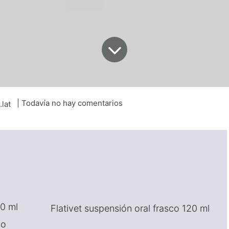
| Todavía no hay comentarios
.lat
20 ml
Flativet suspensión oral frasco 120 ml
so