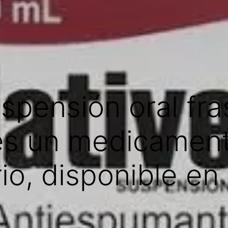
uspensión oral fr
 es un medicamen
io, disponible en a