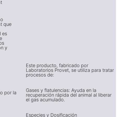
at
so
at que
l es
e
os
ón y
Este producto, fabricado por
Laboratorios Provet, se utiliza para tratar
procesos de:
Gases y flatulencias: Ayuda en la
o por la
recuperación rápida del animal al liberar
el gas acumulado.
Especies y Dosificación