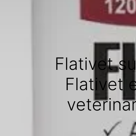
Flativet s
Flativet
veterinar