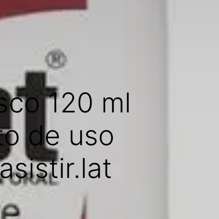
asco 120 ml
to de uso
sistir.lat