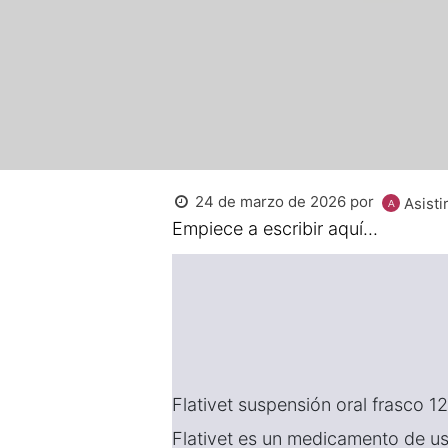
24 de marzo de 2026
por
Asistir
Empiece a escribir aquí...
Flativet suspensión oral frasco 1
Flativet es un medicamento de u