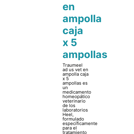
en
ampolla
caja
x 5
ampollas
Traumeel
ad us vet en
ampolla caja
x 5
ampollas es
un
medicamento
homeopático
veterinario
de los
laboratorios
Heel,
formulado
específicamente
para el
tratamiento