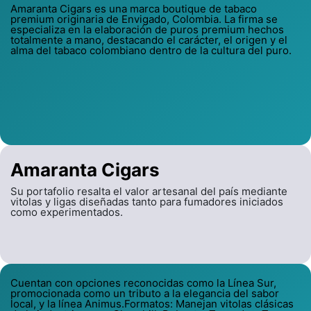
Amaranta Cigars es una marca boutique de tabaco
premium originaria de Envigado, Colombia. La firma se
especializa en la elaboración de puros premium hechos
totalmente a mano, destacando el carácter, el origen y el
alma del tabaco colombiano dentro de la cultura del puro.
Amaranta Cigars
Su portafolio resalta el valor artesanal del país mediante
vitolas y ligas diseñadas tanto para fumadores iniciados
como experimentados.
Cuentan con opciones reconocidas como la Línea Sur,
promocionada como un tributo a la elegancia del sabor
local, y la línea Animus.Formatos: Manejan vitolas clásicas