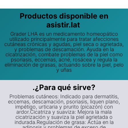
Productos disponible en
asistir.lat
Grader LHA es un medicamento homeopático
utilizado principalmente para tratar afecciones
cutáneas crónicas y agudas, piel seca o agrietada,
y problemas de descamación. Ayuda en la
cicatrización, combate problemas de la piel como
psoriasis, eccemas, acné, rosácea y regula la
eliminación de grasas, actuando sobre la piel, pelo
y uñas
.¿Para qué sirve?
Problemas cutáneos: Indicado para dermatitis,
eccemas, descamación, psoriasis, liquen plano,
impétigo, urticaria y prurito (picazón) con
ardor.Cicatriza y suaviza: Mejora la mala
cicatrización y suaviza la piel agrietada o
indurada.Regulación de grasa: Actúa en la
adiposis y problemas de exceso de