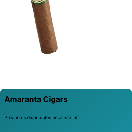
Previous
Next
Amaranta Cigars
Productos disponibles en asistir.lat