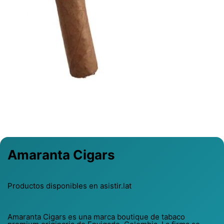
Previous
Next
Amaranta Cigars
Productos disponibles en asistir.lat
Amaranta Cigars es una marca boutique de tabaco