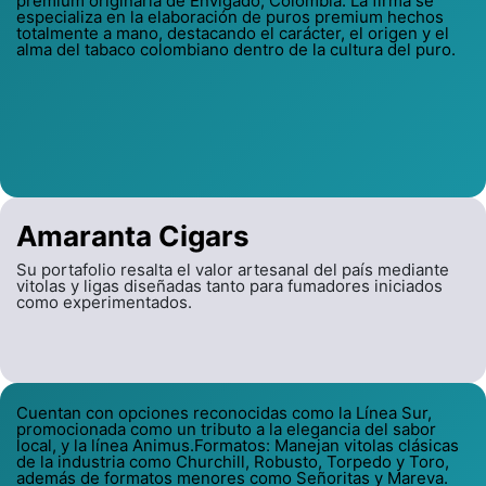
premium originaria de Envigado, Colombia. La firma se
especializa en la elaboración de puros premium hechos
totalmente a mano, destacando el carácter, el origen y el
alma del tabaco colombiano dentro de la cultura del puro.
Amaranta Cigars
Su portafolio resalta el valor artesanal del país mediante
vitolas y ligas diseñadas tanto para fumadores iniciados
como experimentados.
Cuentan con opciones reconocidas como la Línea Sur,
promocionada como un tributo a la elegancia del sabor
local, y la línea Animus.Formatos: Manejan vitolas clásicas
de la industria como Churchill, Robusto, Torpedo y Toro,
además de formatos menores como Señoritas y Mareva.