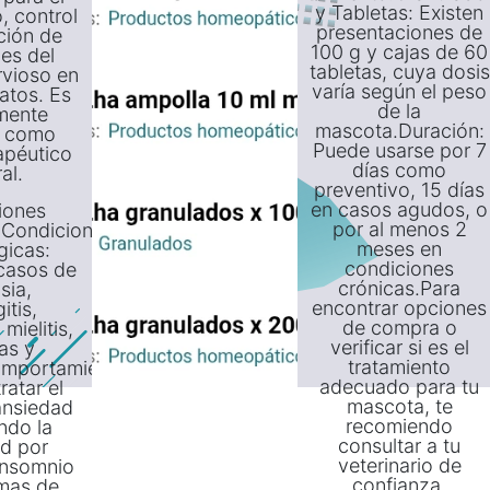
y Tabletas: Existen
, control
presentaciones de
ción de
100 g y cajas de 60
es del
tabletas, cuya dosis
rvioso en
varía según el peso
atos. Es
de la
mente
mascota.Duración:
o como
Puede usarse por 7
apéutico
días como
al.
preventivo, 15 días
en casos agudos, o
iones
por al menos 2
s:Condiciones
meses en
gicas:
condiciones
casos de
crónicas.Para
sia,
encontrar opciones
itis,
de compra o
 mielitis,
verificar si es el
as y
tratamiento
mportamiento:
adecuado para tu
ratar el
mascota, te
 ansiedad
recomiendo
ndo la
consultar a tu
d por
veterinario de
 insomnio
confianza
mas de