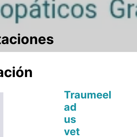
taciones
ación
Traumeel
ad
us
vet