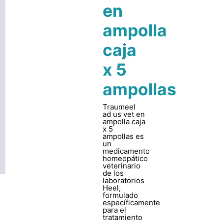
en
ampolla
caja
x 5
ampollas
Traumeel
ad us vet en
ampolla caja
x 5
ampollas es
un
medicamento
homeopático
veterinario
de los
laboratorios
Heel,
formulado
específicamente
para el
tratamiento