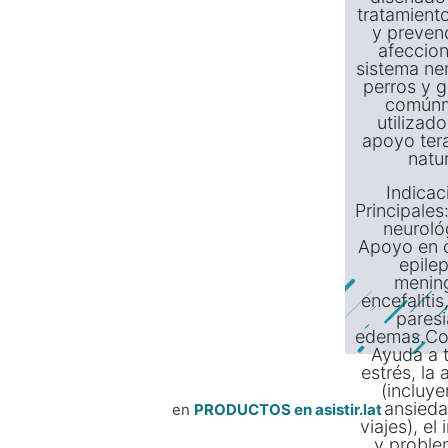
tratamiento
y preven
afeccion
sistema ne
perros y g
común
utilizad
apoyo ter
natur
Indicac
Principale
neuroló
Apoyo en 
epilep
mening
encefalitis,
paresi
edemas.Co
Ayuda a t
estrés, la
(incluye
ansieda
en
PRODUCTOS en asistir.lat
viajes), el
y proble