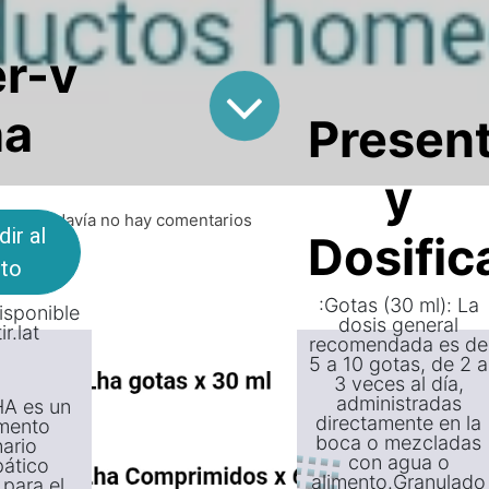
er-v
ha
Presen
y
| Todavía no hay comentarios
lat
ir al
Dosific
ito
:Gotas (30 ml): La
isponible
dosis general
ir.lat
recomendada es de
5 a 10 gotas, de 2 a
3 veces al día,
administradas
HA es un
directamente en la
mento
boca o mezcladas
nario
con agua o
ático
alimento.Granulado
para el