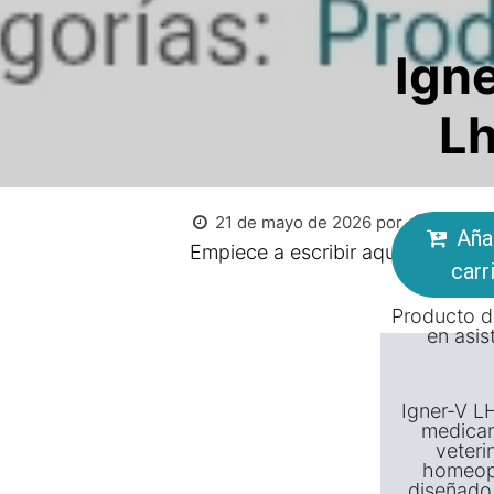
Ign
L
21 de mayo de 2026
por
Asistir.
Añad
Empiece a escribir aquí...
carr
Producto d
en asist
Igner-V L
medica
veteri
homeop
diseñado 