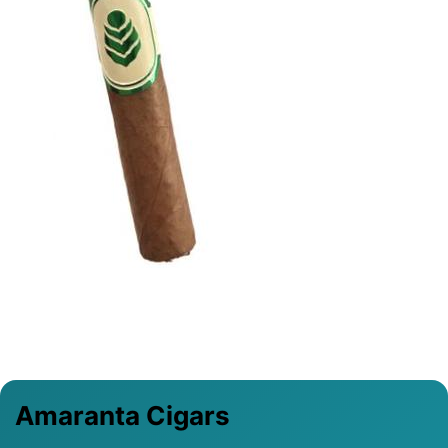
Previous
Next
Amaranta Cigars