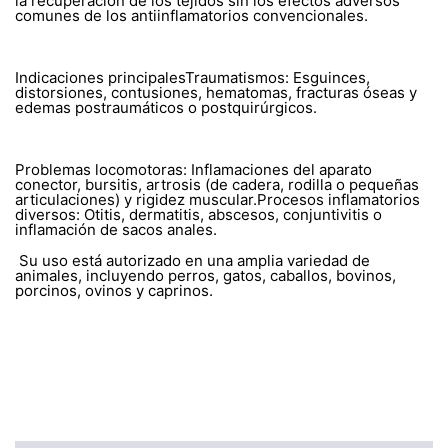
la recuperación de los tejidos sin los efectos adversos
comunes de los antiinflamatorios convencionales.
Indicaciones principalesTraumatismos: Esguinces,
distorsiones, contusiones, hematomas, fracturas óseas y
edemas postraumáticos o postquirúrgicos.
Problemas locomotoras: Inflamaciones del aparato
conector, bursitis, artrosis (de cadera, rodilla o pequeñas
articulaciones) y rigidez muscular.Procesos inflamatorios
diversos: Otitis, dermatitis, abscesos, conjuntivitis o
inflamación de sacos anales.
Su uso está autorizado en una amplia variedad de
animales, incluyendo perros, gatos, caballos, bovinos,
porcinos, ovinos y caprinos.