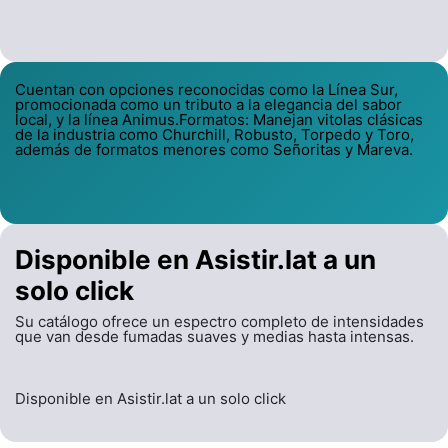
Cuentan con opciones reconocidas como la Línea Sur,
promocionada como un tributo a la elegancia del sabor
local, y la línea Animus.Formatos: Manejan vitolas clásicas
de la industria como Churchill, Robusto, Torpedo y Toro,
además de formatos menores como Señoritas y Mareva.
Disponible en Asistir.lat a un
solo click
Su catálogo ofrece un espectro completo de intensidades
que van desde fumadas suaves y medias hasta intensas.
Disponible en Asistir.lat a un solo click