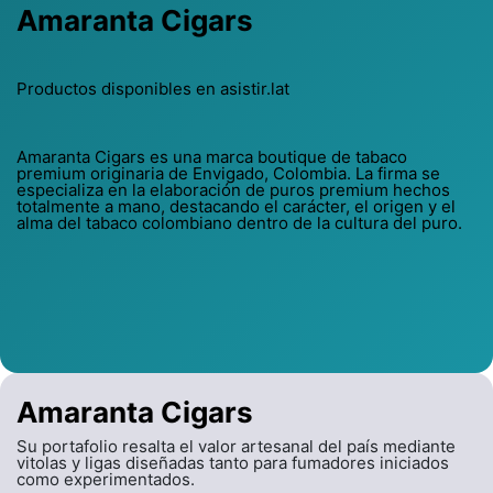
Amaranta Cigars
Productos disponibles en asistir.lat
Amaranta Cigars es una marca boutique de tabaco
premium originaria de Envigado, Colombia. La firma se
especializa en la elaboración de puros premium hechos
totalmente a mano, destacando el carácter, el origen y el
alma del tabaco colombiano dentro de la cultura del puro.
Amaranta Cigars
Su portafolio resalta el valor artesanal del país mediante
vitolas y ligas diseñadas tanto para fumadores iniciados
como experimentados.