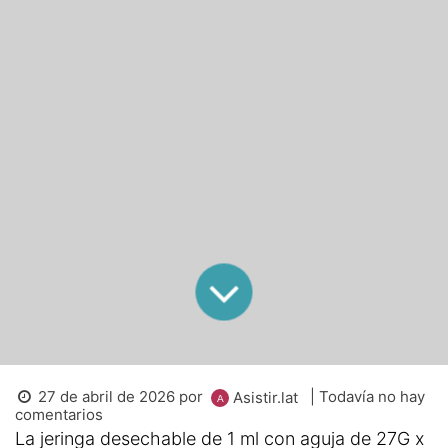
27 de abril de 2026
por
| Todavía no hay
Asistir.lat
comentarios
La jeringa desechable de 1 ml con aguja de 27G x