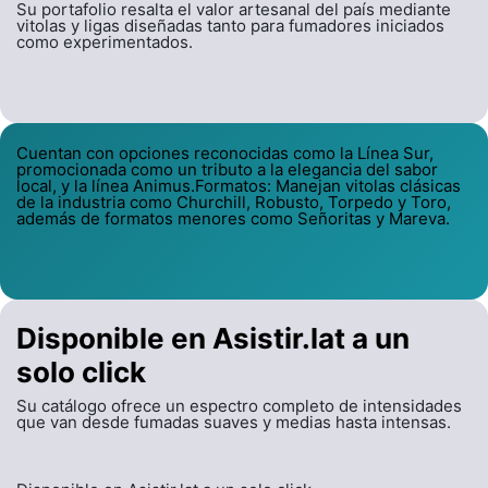
Su portafolio resalta el valor artesanal del país mediante
vitolas y ligas diseñadas tanto para fumadores iniciados
como experimentados.
Cuentan con opciones reconocidas como la Línea Sur,
promocionada como un tributo a la elegancia del sabor
local, y la línea Animus.Formatos: Manejan vitolas clásicas
de la industria como Churchill, Robusto, Torpedo y Toro,
además de formatos menores como Señoritas y Mareva.
Disponible en Asistir.lat a un
solo click
Su catálogo ofrece un espectro completo de intensidades
que van desde fumadas suaves y medias hasta intensas.