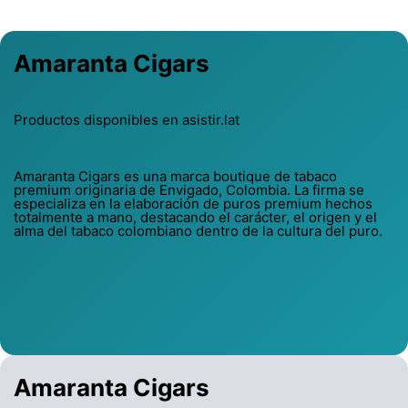
Amaranta Cigars
Productos disponibles en asistir.lat
Amaranta Cigars es una marca boutique de tabaco
premium originaria de Envigado, Colombia. La firma se
especializa en la elaboración de puros premium hechos
totalmente a mano, destacando el carácter, el origen y el
alma del tabaco colombiano dentro de la cultura del puro.
Amaranta Cigars