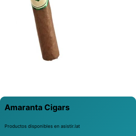
Previous
Next
Amaranta Cigars
Productos disponibles en asistir.lat