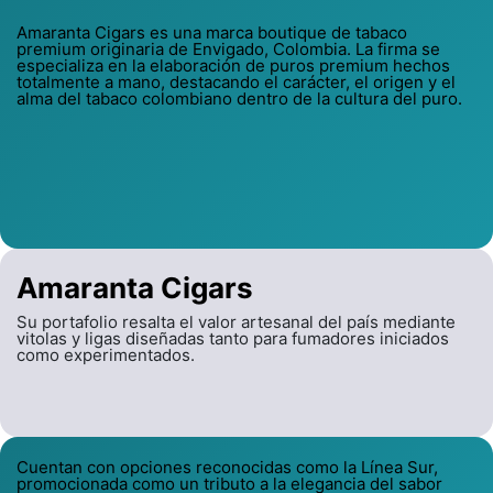
Amaranta Cigars es una marca boutique de tabaco
premium originaria de Envigado, Colombia. La firma se
especializa en la elaboración de puros premium hechos
totalmente a mano, destacando el carácter, el origen y el
alma del tabaco colombiano dentro de la cultura del puro.
Amaranta Cigars
Su portafolio resalta el valor artesanal del país mediante
vitolas y ligas diseñadas tanto para fumadores iniciados
como experimentados.
Cuentan con opciones reconocidas como la Línea Sur,
promocionada como un tributo a la elegancia del sabor