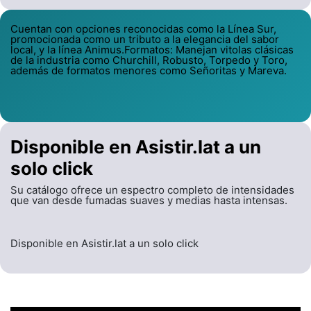
Cuentan con opciones reconocidas como la Línea Sur,
promocionada como un tributo a la elegancia del sabor
local, y la línea Animus.Formatos: Manejan vitolas clásicas
de la industria como Churchill, Robusto, Torpedo y Toro,
además de formatos menores como Señoritas y Mareva.
Disponible en Asistir.lat a un
solo click
Su catálogo ofrece un espectro completo de intensidades
que van desde fumadas suaves y medias hasta intensas.
Disponible en Asistir.lat a un solo click