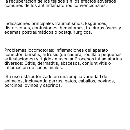
la recuperación de los tejidos sin los efectos adversos
comunes de los antiinflamatorios convencionales.
Indicaciones principalesTraumatismos: Esguinces,
distorsiones, contusiones, hematomas, fracturas óseas y
edemas postraumáticos o postquirúrgicos.
Problemas locomotoras: Inflamaciones del aparato
conector, bursitis, artrosis (de cadera, rodilla o pequeñas
articulaciones) y rigidez muscular.Procesos inflamatorios
diversos: Otitis, dermatitis, abscesos, conjuntivitis o
inflamación de sacos anales.
Su uso está autorizado en una amplia variedad de
animales, incluyendo perros, gatos, caballos, bovinos,
porcinos, ovinos y caprinos.