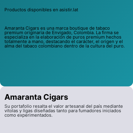
Productos disponibles en asistir.lat
Amaranta Cigars es una marca boutique de tabaco
premium originaria de Envigado, Colombia. La firma se
especializa en la elaboración de puros premium hechos
totalmente a mano, destacando el carácter, el origen y el
alma del tabaco colombiano dentro de la cultura del puro.
Amaranta Cigars
Su portafolio resalta el valor artesanal del país mediante
vitolas y ligas diseñadas tanto para fumadores iniciados
como experimentados.