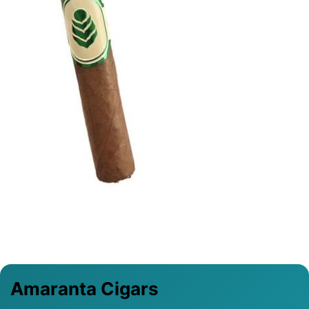
Previous
Next
Amaranta Cigars