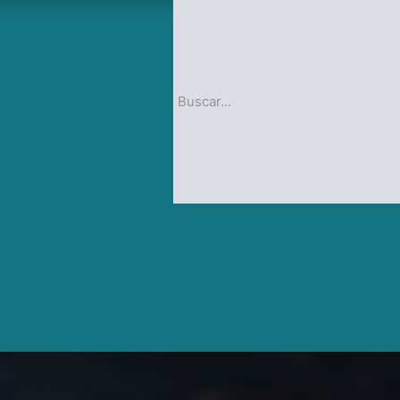
op
Blog