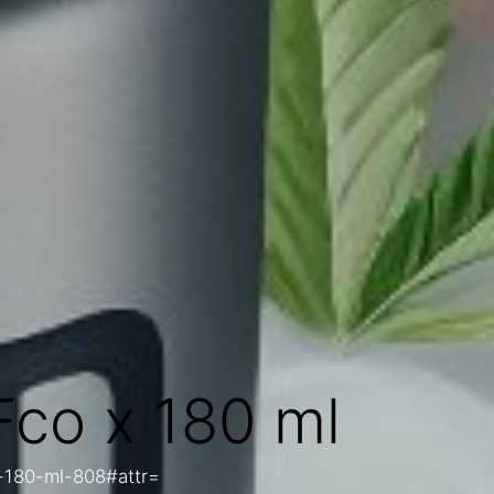
Fco x 180 ml
x-180-ml-808#attr=