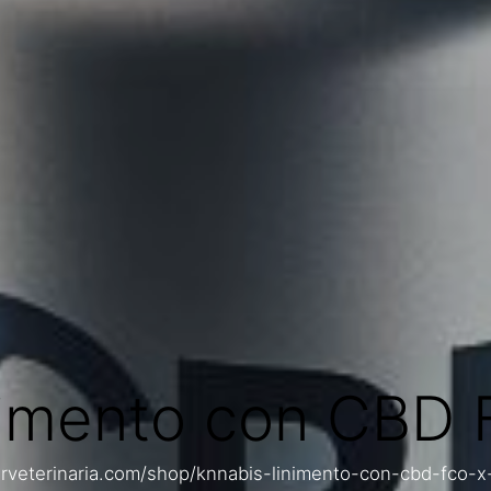
imento con CBD 
irveterinaria.com/shop/knnabis-linimento-con-cbd-fco-