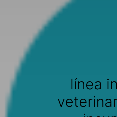
línea i
veterina