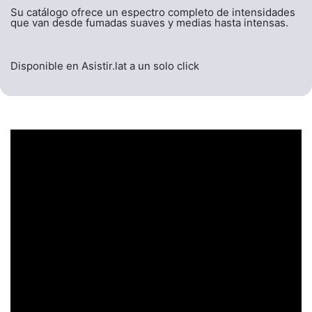
Su catálogo ofrece un espectro completo de intensidades
que van desde fumadas suaves y medias hasta intensas.
Disponible en Asistir.lat a un solo click
UN ENCABEZADO
LLAMATIVO