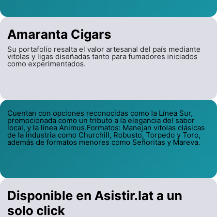
Amaranta Cigars
Su portafolio resalta el valor artesanal del país mediante
vitolas y ligas diseñadas tanto para fumadores iniciados
como experimentados.
Cuentan con opciones reconocidas como la Línea Sur,
promocionada como un tributo a la elegancia del sabor
local, y la línea Animus.Formatos: Manejan vitolas clásicas
de la industria como Churchill, Robusto, Torpedo y Toro,
además de formatos menores como Señoritas y Mareva.
Disponible en Asistir.lat a un
solo click