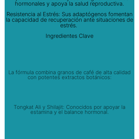
hormonales y apoya la salud reproductiva.
Resistencia al Estrés: Sus adaptógenos fomentan
la capacidad de recuperación ante situaciones de
estrés.
Ingredientes Clave
La fórmula combina granos de café de alta calidad
con potentes extractos botánicos:
Tongkat Ali y Shilajit: Conocidos por apoyar la
estamina y el balance hormonal.