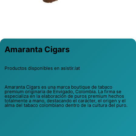
Previous
Next
Amaranta Cigars
Productos disponibles en asistir.lat
Amaranta Cigars es una marca boutique de tabaco
premium originaria de Envigado, Colombia. La firma se
especializa en la elaboración de puros premium hechos
totalmente a mano, destacando el carácter, el origen y el
alma del tabaco colombiano dentro de la cultura del puro.