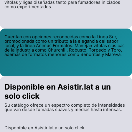
vitolas y ligas diseñadas tanto para fumadores iniciados
como experimentados.
Cuentan con opciones reconocidas como la Línea Sur,
promocionada como un tributo a la elegancia del sabor
local, y la línea Animus.Formatos: Manejan vitolas clásicas
de la industria como Churchill, Robusto, Torpedo y Toro,
además de formatos menores como Señoritas y Mareva.
Disponible en Asistir.lat a un
solo click
Su catálogo ofrece un espectro completo de intensidades
que van desde fumadas suaves y medias hasta intensas.
Disponible en Asistir.lat a un solo click