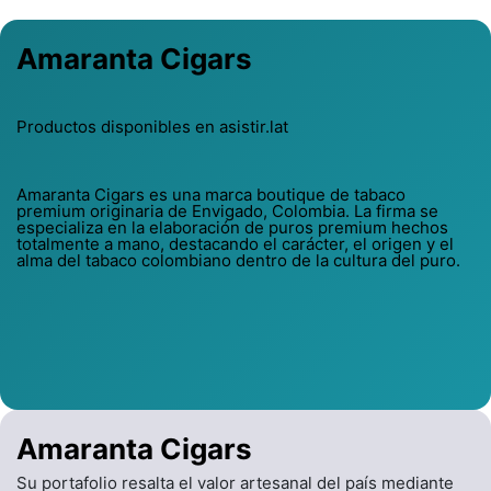
Amaranta Cigars
Productos disponibles en asistir.lat
Amaranta Cigars es una marca boutique de tabaco
premium originaria de Envigado, Colombia. La firma se
especializa en la elaboración de puros premium hechos
totalmente a mano, destacando el carácter, el origen y el
alma del tabaco colombiano dentro de la cultura del puro.
Amaranta Cigars
Su portafolio resalta el valor artesanal del país mediante