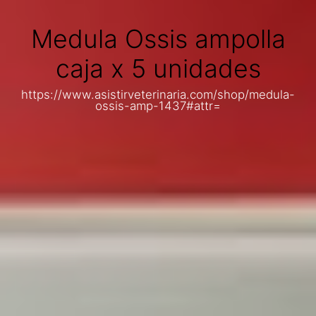
Medula Ossis ampolla
caja x 5 unidades
https://www.asistirveterinaria.com/shop/medula-
ossis-amp-1437#attr=