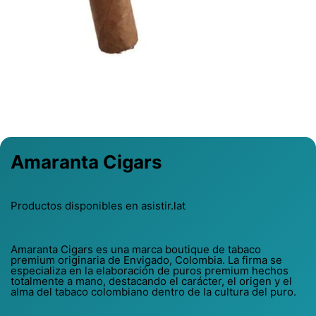
Previous
Next
Amaranta Cigars
Productos disponibles en asistir.lat
Amaranta Cigars es una marca boutique de tabaco
premium originaria de Envigado, Colombia. La firma se
especializa en la elaboración de puros premium hechos
totalmente a mano, destacando el carácter, el origen y el
alma del tabaco colombiano dentro de la cultura del puro.