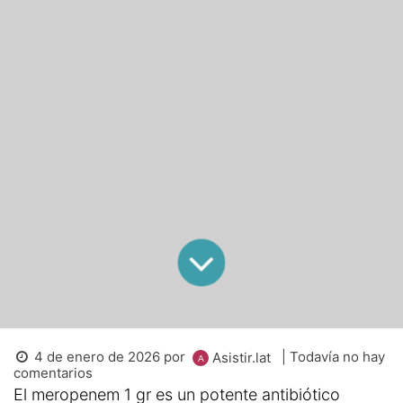
4 de enero de 2026
por
| Todavía no hay
Asistir.lat
comentarios
El meropenem 1 gr es un potente antibiótico