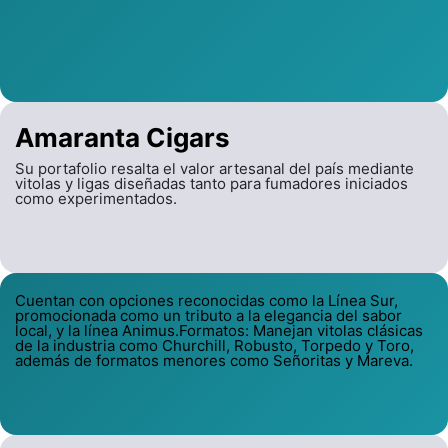
Amaranta Cigars
Su portafolio resalta el valor artesanal del país mediante
vitolas y ligas diseñadas tanto para fumadores iniciados
como experimentados.
Cuentan con opciones reconocidas como la Línea Sur,
promocionada como un tributo a la elegancia del sabor
local, y la línea Animus.Formatos: Manejan vitolas clásicas
de la industria como Churchill, Robusto, Torpedo y Toro,
además de formatos menores como Señoritas y Mareva.