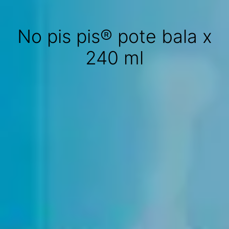
No pis pis® pote bala x
240 ml