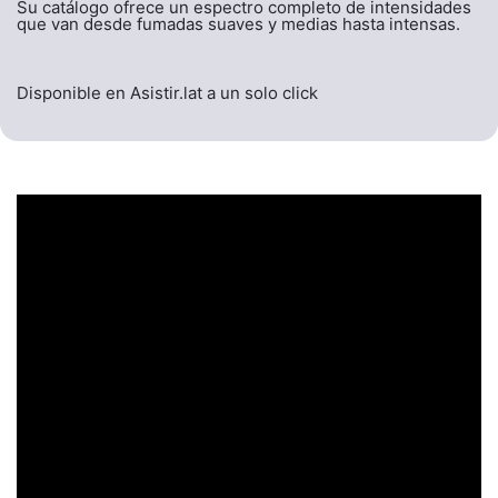
Su catálogo ofrece un espectro completo de intensidades
que van desde fumadas suaves y medias hasta intensas.
Disponible en Asistir.lat a un solo click
UN ENCABEZADO
LLAMATIVO