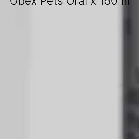
Obex Pets Oral x 150ml