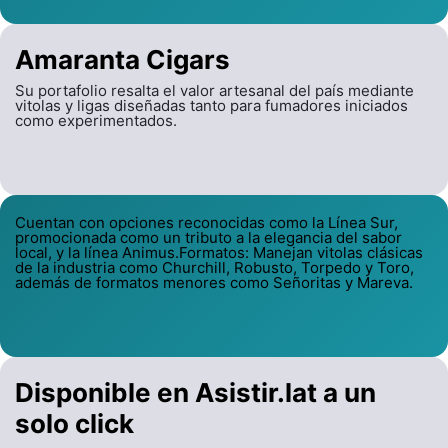
Amaranta Cigars
Su portafolio resalta el valor artesanal del país mediante
vitolas y ligas diseñadas tanto para fumadores iniciados
como experimentados.
Cuentan con opciones reconocidas como la Línea Sur,
promocionada como un tributo a la elegancia del sabor
local, y la línea Animus.Formatos: Manejan vitolas clásicas
de la industria como Churchill, Robusto, Torpedo y Toro,
además de formatos menores como Señoritas y Mareva.
Disponible en Asistir.lat a un
solo click