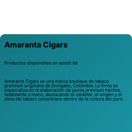
Previous
Next
Amaranta Cigars
Productos disponibles en asistir.lat
Amaranta Cigars es una marca boutique de tabaco
premium originaria de Envigado, Colombia. La firma se
especializa en la elaboración de puros premium hechos
totalmente a mano, destacando el carácter, el origen y el
alma del tabaco colombiano dentro de la cultura del puro.