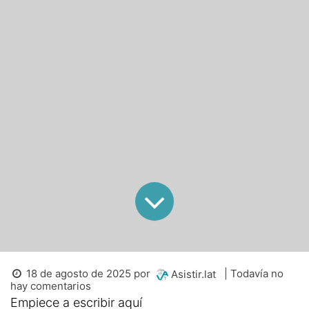
18 de agosto de 2025
por
| Todavía no
Asistir.lat
hay comentarios
Empiece a escribir aquí