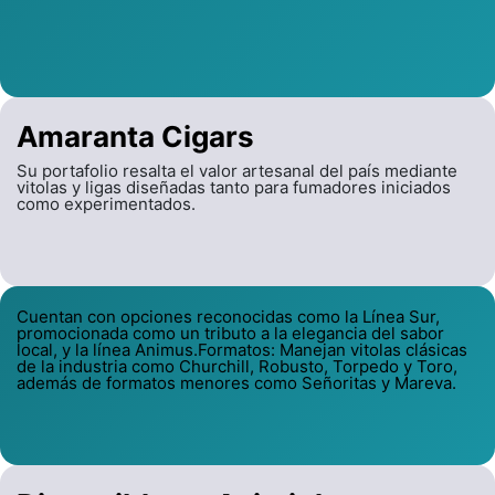
Amaranta Cigars
Su portafolio resalta el valor artesanal del país mediante
vitolas y ligas diseñadas tanto para fumadores iniciados
como experimentados.
Cuentan con opciones reconocidas como la Línea Sur,
promocionada como un tributo a la elegancia del sabor
local, y la línea Animus.Formatos: Manejan vitolas clásicas
de la industria como Churchill, Robusto, Torpedo y Toro,
además de formatos menores como Señoritas y Mareva.