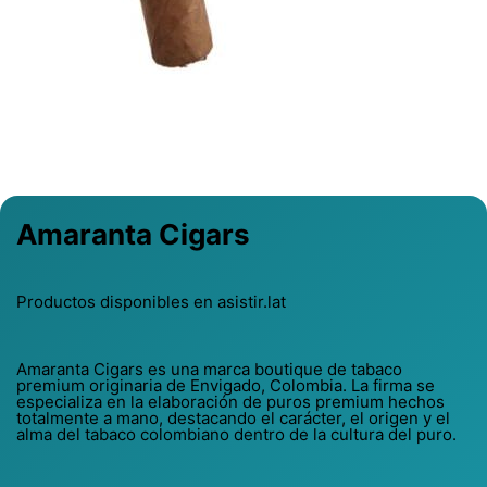
Previous
Next
Amaranta Cigars
Productos disponibles en asistir.lat
Amaranta Cigars es una marca boutique de tabaco
premium originaria de Envigado, Colombia. La firma se
especializa en la elaboración de puros premium hechos
totalmente a mano, destacando el carácter, el origen y el
alma del tabaco colombiano dentro de la cultura del puro.