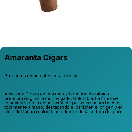
Previous
Next
Amaranta Cigars
Productos disponibles en asistir.lat
Amaranta Cigars es una marca boutique de tabaco
premium originaria de Envigado, Colombia. La firma se
especializa en la elaboración de puros premium hechos
totalmente a mano, destacando el carácter, el origen y el
alma del tabaco colombiano dentro de la cultura del puro.