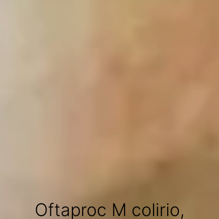
Oftaproc M colirio,