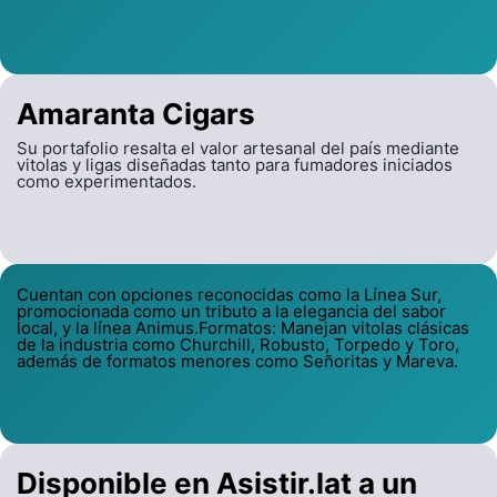
Amaranta Cigars
Su portafolio resalta el valor artesanal del país mediante
vitolas y ligas diseñadas tanto para fumadores iniciados
como experimentados.
Cuentan con opciones reconocidas como la Línea Sur,
promocionada como un tributo a la elegancia del sabor
local, y la línea Animus.Formatos: Manejan vitolas clásicas
de la industria como Churchill, Robusto, Torpedo y Toro,
además de formatos menores como Señoritas y Mareva.
Disponible en Asistir.lat a un