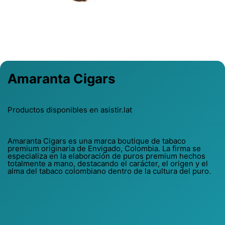
Previous
Next
Amaranta Cigars
Productos disponibles en asistir.lat
Amaranta Cigars es una marca boutique de tabaco
premium originaria de Envigado, Colombia. La firma se
especializa en la elaboración de puros premium hechos
totalmente a mano, destacando el carácter, el origen y el
alma del tabaco colombiano dentro de la cultura del puro.