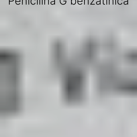
Penicilina G benzatínica