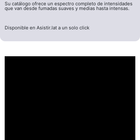
Su catálogo ofrece un espectro completo de intensidades
que van desde fumadas suaves y medias hasta intensas.
Disponible en Asistir.lat a un solo click
UN ENCABEZADO
LLAMATIVO