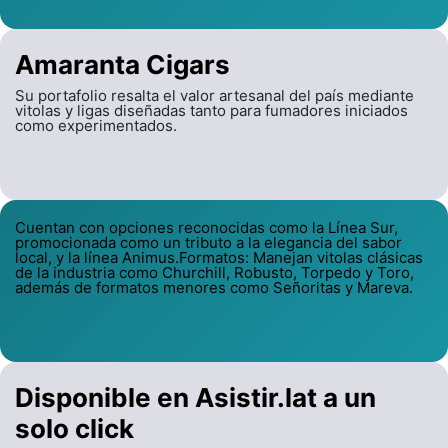
Amaranta Cigars
Su portafolio resalta el valor artesanal del país mediante
vitolas y ligas diseñadas tanto para fumadores iniciados
como experimentados.
Cuentan con opciones reconocidas como la Línea Sur,
promocionada como un tributo a la elegancia del sabor
local, y la línea Animus.Formatos: Manejan vitolas clásicas
de la industria como Churchill, Robusto, Torpedo y Toro,
además de formatos menores como Señoritas y Mareva.
Disponible en Asistir.lat a un
solo click