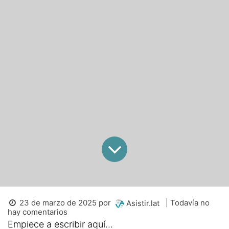
23 de marzo de 2025
por
| Todavía no
Asistir.lat
hay comentarios
Empiece a escribir aquí...