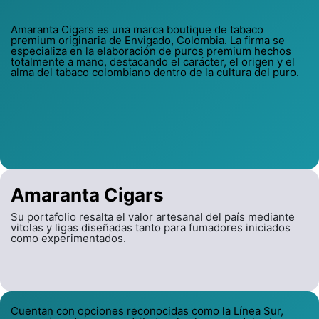
Amaranta Cigars es una marca boutique de tabaco
premium originaria de Envigado, Colombia. La firma se
especializa en la elaboración de puros premium hechos
totalmente a mano, destacando el carácter, el origen y el
alma del tabaco colombiano dentro de la cultura del puro.
Amaranta Cigars
Su portafolio resalta el valor artesanal del país mediante
vitolas y ligas diseñadas tanto para fumadores iniciados
como experimentados.
Cuentan con opciones reconocidas como la Línea Sur,