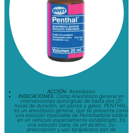
ACCIÓN
: Anestésico
INDICACIONES
: Como Anestésico general en
intervenciones quirúrgicas de hasta dos (2)
horas de duración, en perros y gatos. PENTHAL,
es un anestésico general, que se presenta como
una solución inyectable de Pentobarbital sódico
en un vehículo especialmente estabilizado. Es
una solución clara, de pH alcalino. Su
prescripción y uso terapéutico son de