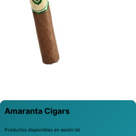
Previous
Next
Amaranta Cigars
Productos disponibles en asistir.lat