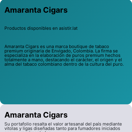
Amaranta Cigars
Productos disponibles en asistir.lat
Amaranta Cigars es una marca boutique de tabaco
premium originaria de Envigado, Colombia. La firma se
especializa en la elaboración de puros premium hechos
totalmente a mano, destacando el carácter, el origen y el
alma del tabaco colombiano dentro de la cultura del puro.
Amaranta Cigars
Su portafolio resalta el valor artesanal del país mediante
vitolas y ligas diseñadas tanto para fumadores iniciados