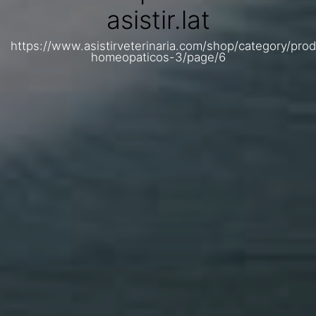
asistir.lat
https://www.asistirveterinaria.com/shop/category/pro
homeopaticos-3/page/6