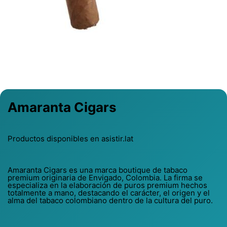
Previous
Next
Amaranta Cigars
Productos disponibles en asistir.lat
Amaranta Cigars es una marca boutique de tabaco
premium originaria de Envigado, Colombia. La firma se
especializa en la elaboración de puros premium hechos
totalmente a mano, destacando el carácter, el origen y el
alma del tabaco colombiano dentro de la cultura del puro.