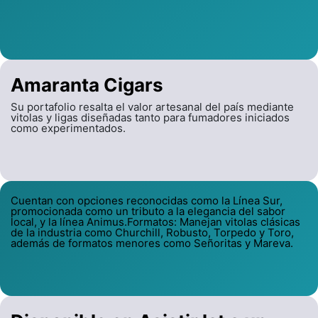
Amaranta Cigars
Su portafolio resalta el valor artesanal del país mediante
vitolas y ligas diseñadas tanto para fumadores iniciados
como experimentados.
Cuentan con opciones reconocidas como la Línea Sur,
promocionada como un tributo a la elegancia del sabor
local, y la línea Animus.Formatos: Manejan vitolas clásicas
de la industria como Churchill, Robusto, Torpedo y Toro,
además de formatos menores como Señoritas y Mareva.