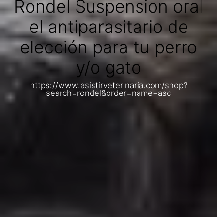
Rondel Suspension oral
el antiparasitario de
elección para tu perro
y/o gato
https://www.asistirveterinaria.com/shop?
search=rondel&order=name+asc