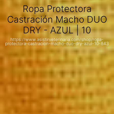
Ropa Protectora
Castración Macho DUO
DRY - AZUL | 10
https://www.asistirveterinaria.com/shop/ropa-
protectora-castracion-macho-duo-dry-azul-10-843