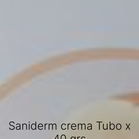
Saniderm crema Tubo x
40 grs