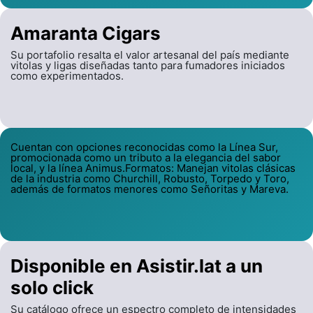
Amaranta Cigars
Su portafolio resalta el valor artesanal del país mediante
vitolas y ligas diseñadas tanto para fumadores iniciados
como experimentados.
Cuentan con opciones reconocidas como la Línea Sur,
promocionada como un tributo a la elegancia del sabor
local, y la línea Animus.Formatos: Manejan vitolas clásicas
de la industria como Churchill, Robusto, Torpedo y Toro,
además de formatos menores como Señoritas y Mareva.
Disponible en Asistir.lat a un
solo click
Su catálogo ofrece un espectro completo de intensidades