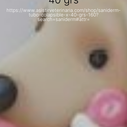
https://www.asistirveterinaria.com/shop/saniderm-
tubo-colapsible-x-40-grs-160?
search=saniderm#attr=