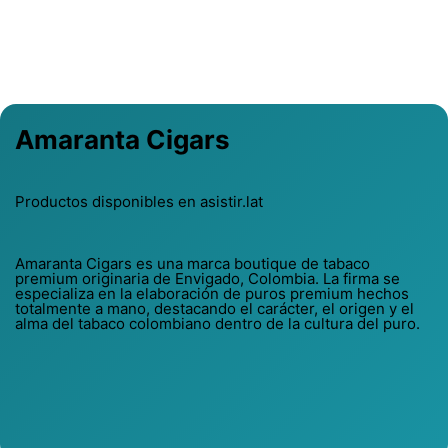
Previous
Next
Amaranta Cigars
Productos disponibles en asistir.lat
Amaranta Cigars es una marca boutique de tabaco
premium originaria de Envigado, Colombia. La firma se
especializa en la elaboración de puros premium hechos
totalmente a mano, destacando el carácter, el origen y el
alma del tabaco colombiano dentro de la cultura del puro.