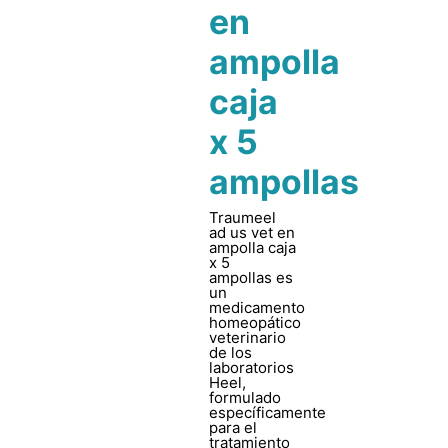
en
ampolla
caja
x 5
ampollas
Traumeel
ad us vet en
ampolla caja
x 5
ampollas es
un
medicamento
homeopático
veterinario
de los
laboratorios
Heel,
formulado
específicamente
para el
tratamiento