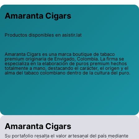
Amaranta Cigars
Productos disponibles en asistir.lat
Amaranta Cigars es una marca boutique de tabaco
premium originaria de Envigado, Colombia. La firma se
especializa en la elaboración de puros premium hechos
totalmente a mano, destacando el carácter, el origen y el
alma del tabaco colombiano dentro de la cultura del puro.
Amaranta Cigars
Su portafolio resalta el valor artesanal del país mediante