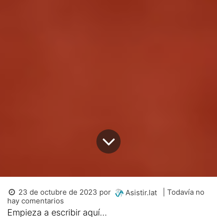
23 de octubre de 2023
por
| Todavía no
Asistir.lat
hay comentarios
Empieza a escribir aquí...