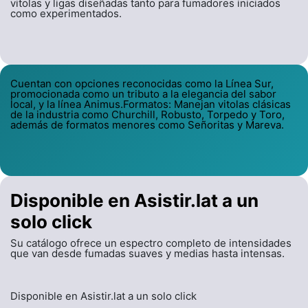
vitolas y ligas diseñadas tanto para fumadores iniciados
como experimentados.
Cuentan con opciones reconocidas como la Línea Sur,
promocionada como un tributo a la elegancia del sabor
local, y la línea Animus.Formatos: Manejan vitolas clásicas
de la industria como Churchill, Robusto, Torpedo y Toro,
además de formatos menores como Señoritas y Mareva.
Disponible en Asistir.lat a un
solo click
Su catálogo ofrece un espectro completo de intensidades
que van desde fumadas suaves y medias hasta intensas.
Disponible en Asistir.lat a un solo click