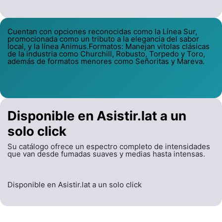
Cuentan con opciones reconocidas como la Línea Sur,
promocionada como un tributo a la elegancia del sabor
local, y la línea Animus.Formatos: Manejan vitolas clásicas
de la industria como Churchill, Robusto, Torpedo y Toro,
además de formatos menores como Señoritas y Mareva.
Disponible en Asistir.lat a un
solo click
Su catálogo ofrece un espectro completo de intensidades
que van desde fumadas suaves y medias hasta intensas.
Disponible en Asistir.lat a un solo click