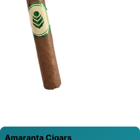
Previous
Next
Amaranta Cigars