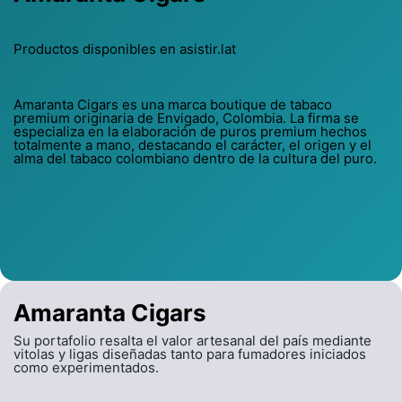
Productos disponibles en asistir.lat
Amaranta Cigars es una marca boutique de tabaco
premium originaria de Envigado, Colombia. La firma se
especializa en la elaboración de puros premium hechos
totalmente a mano, destacando el carácter, el origen y el
alma del tabaco colombiano dentro de la cultura del puro.
Amaranta Cigars
Su portafolio resalta el valor artesanal del país mediante
vitolas y ligas diseñadas tanto para fumadores iniciados
como experimentados.