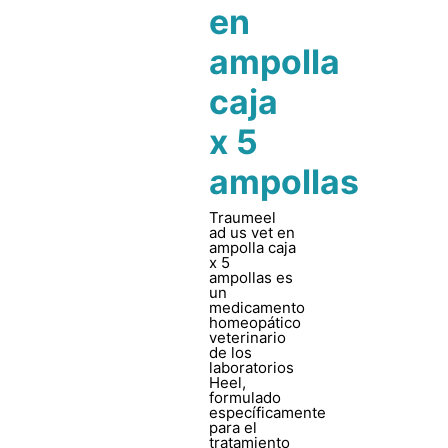
en
ampolla
caja
x 5
ampollas
Traumeel
ad us vet en
ampolla caja
x 5
ampollas es
un
medicamento
homeopático
veterinario
de los
laboratorios
Heel,
formulado
específicamente
para el
tratamiento