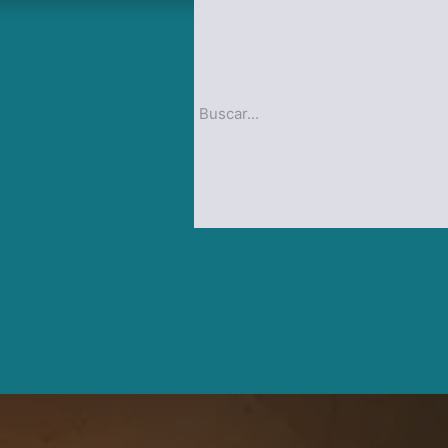
op
Blog